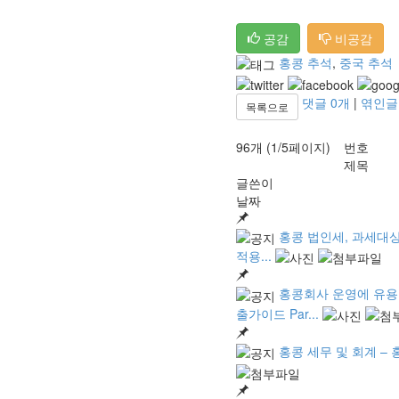
공감
비공감
홍콩 추석
,
중국 추석
댓글
0
개
|
엮인
목록으로
96개 (1/5페이지)
번호
제목
글쓴이
날짜
홍콩 법인세, 과세대상 
적용...
홍콩회사 운영에 유용한
출가이드 Par...
홍콩 세무 및 회계 – 