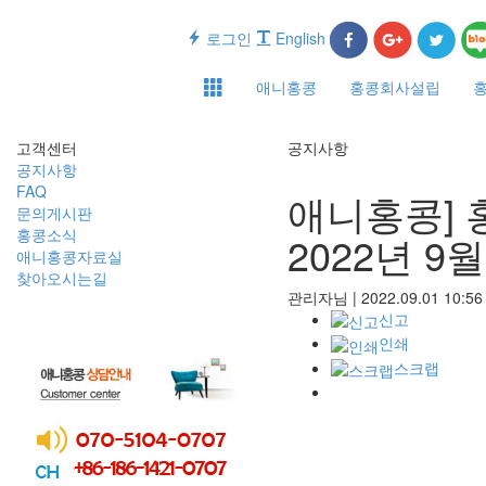
로그인
English
애니홍콩
홍콩회사설립
고객센터
공지사항
공지사항
FAQ
애니홍콩] 
문의게시판
홍콩소식
2022년 9월
애니홍콩자료실
찾아오시는길
관리자님
|
2022.09.01 10:5
신고
인쇄
스크랩